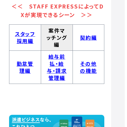
＜＜ STAFF EXPRESSによってD
Xが実現できるシーン ＞＞
案件マ
スタッフ
ッチング
契約編
採用編
編
給与前
勤怠管
払・給
その他
理編
与・請求
の機能
管理編