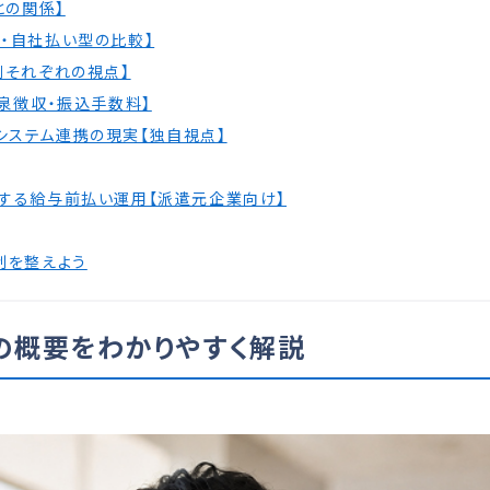
との関係】
・自社払い型の比較】
側それぞれの視点】
泉徴収・振込手数料】
ステム連携の現実【独自視点】
効率化する給与前払い運用【派遣元企業向け】
制を整えよう
の概要をわかりやすく解説