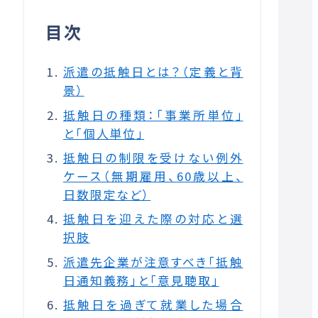
目次
派遣の抵触日とは？（定義と背
景）
抵触日の種類：「事業所単位」
と「個人単位」
抵触日の制限を受けない例外
ケース（無期雇用、60歳以上、
日数限定など）
抵触日を迎えた際の対応と選
択肢
派遣先企業が注意すべき「抵触
日通知義務」と「意見聴取」
抵触日を過ぎて就業した場合