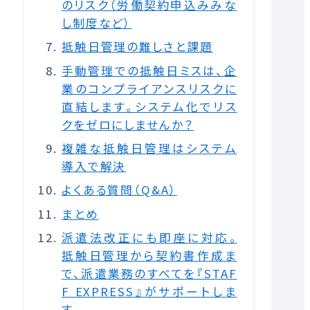
のリスク（労働契約申込みみな
し制度など）
抵触日管理の難しさと課題
手動管理での抵触日ミスは、企
業のコンプライアンスリスクに
直結します。システム化でリス
クをゼロにしませんか？
複雑な抵触日管理はシステム
導入で解決
よくある質問（Q&A）
まとめ
派遣法改正にも即座に対応。
抵触日管理から契約書作成ま
で、派遣業務のすべてを『STAF
F EXPRESS』がサポートしま
す。